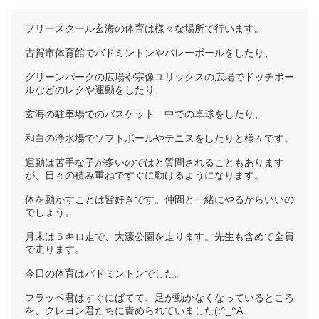
フリースクール玄海の体育は様々な場所で行います。
古賀市体育館でバドミントンやバレーボールをしたり、
グリーンパークの広場や宗像ユリックスの広場でドッチボー
ルなどのレクや運動をしたり、
玄海の駐車場でのバスケット、中での卓球をしたり、
和白の浄水場でソフトボールやテニスをしたりと様々です。
運動は苦手な子が多いのではと質問されることもあります
が、日々の積み重ねですぐに動けるようになります。
体を動かすことは皆好きです。仲間と一緒にやるからいいの
でしょう。
月末は５キロ走で、大濠公園を走ります。先生も含めて全員
で走ります。
今日の体育はバドミントンでした。
フラッペ君はすぐにばてて、足が動かなくなっているところ
を、クレヨン君たちに責められていました(;^_^A